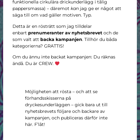
funktionella cirkulära drickunderlägg i tålig
pappersmassa) – däremot
kan
jag ge er något att
säga till om vad gäller motiven. Typ.
Detta är en rösträtt som jag tilldelar
enbart
prenumeranter av nyhetsbrevet
och de
som valt att
backa kampanjen
. Tillhör du båda
kategorierna? GRATTIS!
Om du ännu inte backat kampanjen: Du räknas
ändå. Du är CREW.
Möjligheten att rösta – och att se
förhandsskisserna på
dryckesunderläggen – gick bara ut till
nyhetsbrevets följare och backare av
kampanjen, och publiceras därför inte
här. F’låt!