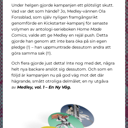
Under helgen gjorde kampanjen ett plötsligt skutt.
Vad var det som hände? Jo, Medley-vännen Ola
Forssblad, som själv nyligen framgångsrikt
genomförde en Kickstarter-kampanj för senaste
volymen av antologi-serieboken
Home Made
Comics,
valde att ge Medley en rejäl push. Detta
gjorde han genom att inte bara öka på sin egen
pledge (!) – han uppmuntrade dessutom andra att
göra samma sak (!!).
Och flera gjorde just detta! Inte nog med det, några
helt nya backare anslöt sig dessutom. Och som en
följd är kampanjen nu på god väg mot det där
hägrande, smått otroliga delmålet; en ny utgåva
av
Medley, vol. 1 – En Ny Våg.