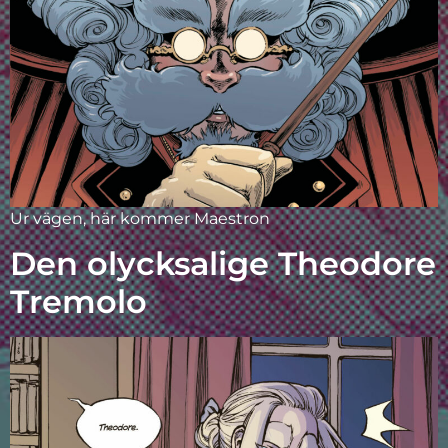
Ur vägen, här kommer Maestron
Den olycksalige Theodore
Tremolo