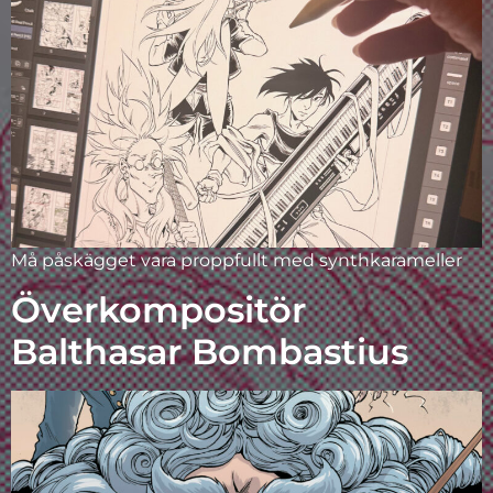
Må påskägget vara proppfullt med synthkarameller
Överkompositör
Balthasar Bombastius