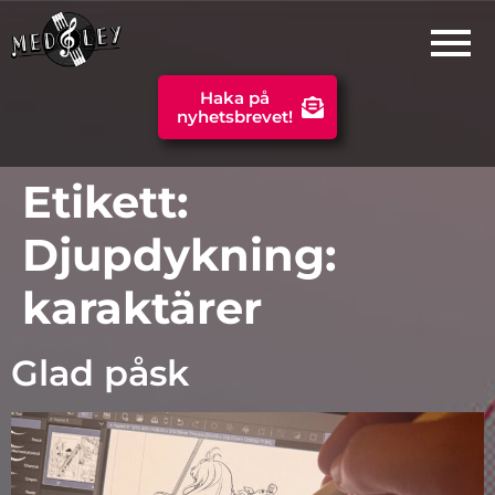
Haka på
nyhetsbrevet!
Etikett:
Djupdykning:
karaktärer
Glad påsk